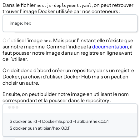
Dans le fichier
, on peut retrouver
nestjs-deployment.yaml
trouver l’image Docker utilisée par nos conteneurs :
image
: 
hex
On utilise l’image
. Mais pour l’instant elle n’existe que
hex
sur notre machine. Comme l’indique la
documentation
, il
faut pousser notre image dans un registre en ligne avant
de l’utiliser.
On doit donc d’abord créer un repository dans un registre
Docker, j’ai choisi d’utiliser Docker Hub mais on peut en
choisir un autre.
Ensuite, on peut builder notre image en utilisant le nom
correspondant et la pousser dans le repository :
Terminal window
$
docker
build
-f
Dockerfile.prod
-t
atilbian/hex:0.0.1
.
$
docker
push
atilbian/hex:0.0.1`