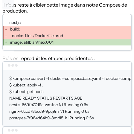
Il nous reste à cibler cette image dans notre Compose de
production.
nestjs:
build:
dockerfile: ./Dockerfile.prod
image: atilbian/hex:0.0.1
Puis on reproduit les étapes précédentes :
Terminal window
$
kompose
convert
-f
docker-compose.base.yaml
-f
docker-compos
$
kubectl
apply
-f
.
$
kubectl
get
pods
NAME
READY
STATUS
RESTARTS
AGE
nestjs-669fb77d9c-wmfnc
1/1
Running
0
6s
nginx-6ccd78bcd9-9pq9m
1/1
Running
0
6s
postgres-7f964d64b9-8mdl5
1/1
Running
0
6s
Terminal window