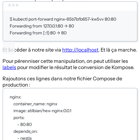
Terminal window
$
kubectl
port-forward
nginx-65b7bfb657-kw5vv
80:80
Forwarding
from
127.0.0.1:80
 -
80
Forwarding
from
 [::1]:80 -
 80
Et accéder à notre site via
http://localhost
. Et là ça marche.
Pour pérenniser cette manipulation, on peut utiliser les
labels
pour modifier le résultat le conversion de Kompose.
Rajoutons ces lignes dans notre fichier Compose de
production :
nginx:
container_name: nginx
image: atilbian/hex-nginx:0.0.1
ports:
- 80:80
depends_on:
- nestjs