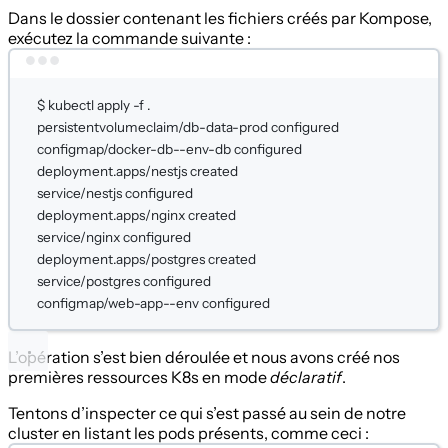
Dans le dossier contenant les fichiers créés par Kompose,
exécutez la commande suivante :
Terminal window
$
kubectl
apply
-f
.
persistentvolumeclaim/db-data-prod
configured
configmap/docker-db--env-db
configured
deployment.apps/nestjs
created
service/nestjs
configured
deployment.apps/nginx
created
service/nginx
configured
deployment.apps/postgres
created
service/postgres
configured
configmap/web-app--env
configured
L’opération s’est bien déroulée et nous avons créé nos
premières ressources K8s en mode
déclaratif
.
Tentons d’inspecter ce qui s’est passé au sein de notre
cluster en listant les pods présents, comme ceci :