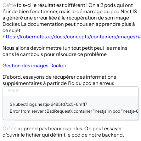
Cette fois-ci le résultat est différent ! On a 2 pods qui ont
l’air de bien fonctionner, mais le démarrage du pod NestJS
a généré une erreur liée à la récupération de son image
Docker. La documentation peut nous en apprendre plus à
ce sujet :
https://kubernetes.io/docs/concepts/containers/images/
Nous allons devoir mettre (un tout petit peu) les mains
dans le cambouis pour résoudre ce problème.
Gestion des images Docker
D’abord, essayons de récupérer des informations
supplémentaires à partir de l’id du pod en erreur.
Terminal window
$
kubectl
logs
nestjs-6485fd7cc5-6mfl7
Error
from
server
 (BadRequest): container 
"nestjs"
 in pod 
"nestjs-6
On en apprend pas beaucoup plus. On peut essayer
d’ouvrir le fichier qui définit le pod de notre backend.