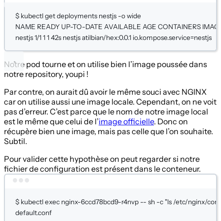
$
kubectl
get
deployments
nestjs
-o
wide
NAME
READY
UP-TO-DATE
AVAILABLE
AGE
CONTAINERS
IMAG
nestjs
1/1
1
1
42s
nestjs
atilbian/hex:0.0.1
io.kompose.service=nestjs
Notre pod tourne et on utilise bien l’image poussée dans
notre repository, youpi !
Par contre, on aurait dû avoir le même souci avec NGINX
car on utilise aussi une image locale. Cependant, on ne voit
pas d’erreur. C’est parce que le nom de notre image local
est le même que celui de l’
image officielle
. Donc on
récupère bien une image, mais pas celle que l’on souhaite.
Subtil.
Pour valider cette hypothèse on peut regarder si notre
fichier de configuration est présent dans le conteneur.
Terminal window
$
kubectl
exec
nginx-6ccd78bcd9-r4nvp
--
sh
-c
"ls /etc/nginx/conf
default.conf