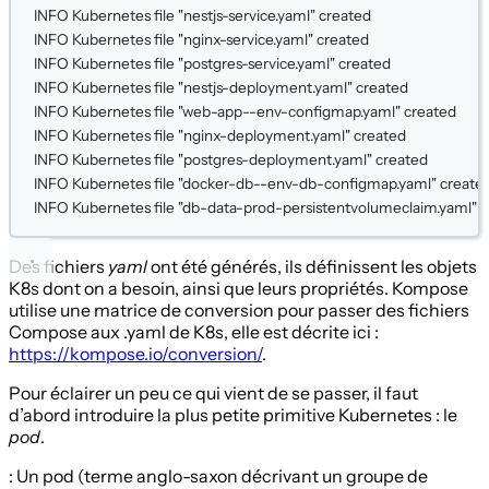
INFO
Kubernetes
file
"nestjs-service.yaml"
created
INFO
Kubernetes
file
"nginx-service.yaml"
created
INFO
Kubernetes
file
"postgres-service.yaml"
created
INFO
Kubernetes
file
"nestjs-deployment.yaml"
created
INFO
Kubernetes
file
"web-app--env-configmap.yaml"
created
INFO
Kubernetes
file
"nginx-deployment.yaml"
created
INFO
Kubernetes
file
"postgres-deployment.yaml"
created
INFO
Kubernetes
file
"docker-db--env-db-configmap.yaml"
create
INFO
Kubernetes
file
"db-data-prod-persistentvolumeclaim.yaml"
c
Des fichiers
yaml
ont été générés, ils définissent les objets
K8s dont on a besoin, ainsi que leurs propriétés. Kompose
utilise une matrice de conversion pour passer des fichiers
Compose aux .yaml de K8s, elle est décrite ici :
https://kompose.io/conversion/
.
Pour éclairer un peu ce qui vient de se passer, il faut
d’abord introduire la plus petite primitive Kubernetes : le
pod
.
: Un pod (terme anglo-saxon décrivant un groupe de