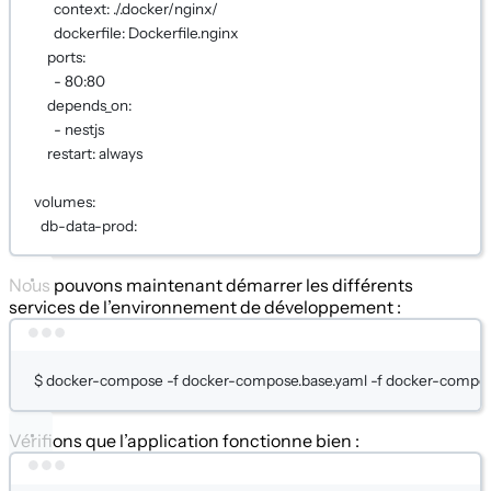
context
: 
./.docker/nginx/
dockerfile
: 
Dockerfile.nginx
ports
:
- 
80:80
depends_on
:
- 
nestjs
restart
: 
always
volumes
:
db-data-prod
:
Nous pouvons maintenant démarrer les différents
services de l’environnement de développement :
Terminal window
$
docker-compose
-f
docker-compose.base.yaml
-f
docker-compos
Vérifions que l’application fonctionne bien :
Terminal window