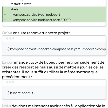
restart: always
labels:
kompose.service.type: nodeport
kompose.service.nodeport.port: 32000
On va ensuite reconvertir notre projet :
Terminal window
$
kompose
convert
-f
docker-compose.base.yaml
-f
docker-compos
La commande
de kubectl permet non seulement de
apply
créer des ressources mais aussi de mettre à jour les celles
existantes. Il nous suffit d’utiliser la même syntaxe que
précédemment :
Terminal window
$
kubectl
apply
-f
.
Nous devrions maintenant avoir accès à l’application via le