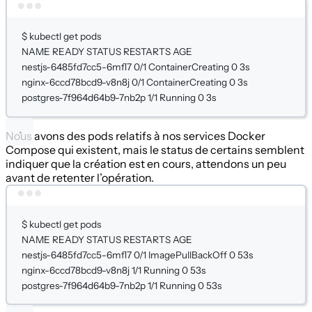
Terminal window
$
kubectl
get
pods
NAME
READY
STATUS
RESTARTS
AGE
nestjs-6485fd7cc5-6mfl7
0/1
ContainerCreating
0
3s
nginx-6ccd78bcd9-v8n8j
0/1
ContainerCreating
0
3s
postgres-7f964d64b9-7nb2p
1/1
Running
0
3s
Nous avons des pods relatifs à nos services Docker
Compose qui existent, mais le status de certains semblent
indiquer que la création est en cours, attendons un peu
avant de retenter l’opération.
Terminal window
$
kubectl
get
pods
NAME
READY
STATUS
RESTARTS
AGE
nestjs-6485fd7cc5-6mfl7
0/1
ImagePullBackOff
0
53s
nginx-6ccd78bcd9-v8n8j
1/1
Running
0
53s
postgres-7f964d64b9-7nb2p
1/1
Running
0
53s