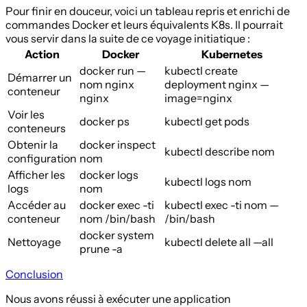
Pour finir en douceur, voici un tableau repris et enrichi de
commandes Docker et leurs équivalents K8s. Il pourrait
vous servir dans la suite de ce voyage initiatique :
Action
Docker
Kubernetes
docker run —
kubectl create
Démarrer un
nom nginx
deployment nginx —
conteneur
nginx
image=nginx
Voir les
docker ps
kubectl get pods
conteneurs
Obtenir la
docker inspect
kubectl describe
nom
configuration
nom
Afficher les
docker logs
kubectl logs
nom
logs
nom
Accéder au
docker exec -ti
kubectl exec -ti
nom
—
conteneur
nom
/bin/bash
/bin/bash
docker system
Nettoyage
kubectl delete all —all
prune -a
Conclusion
Nous avons réussi à exécuter une application