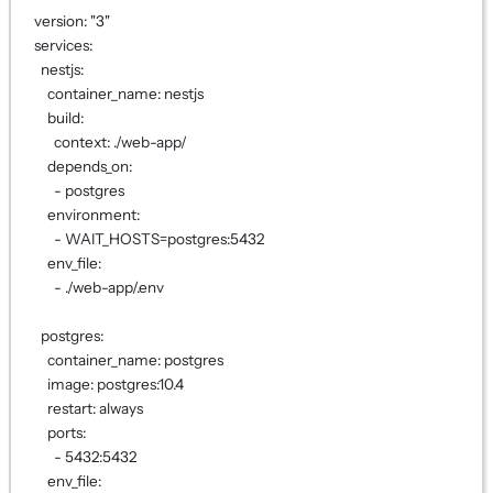
version
: 
"3"
services
:
nestjs
:
container_name
: 
nestjs
build
:
context
: 
./web-app/
depends_on
:
- 
postgres
environment
:
- 
WAIT_HOSTS=postgres:5432
env_file
:
- 
./web-app/.env
postgres
:
container_name
: 
postgres
image
: 
postgres:10.4
restart
: 
always
ports
:
- 
5432:5432
env_file
: