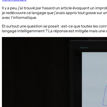
Il y a peu, j’ai trouvé par hasard un article évoquant un impr
je redécouvre ce langage que j’avais appris tout gosse sur u
avec l’informatique.
Et surtout une question se posait : est-ce que toutes les co
langage intelligemment ? La réponse est mitigée mais une ch