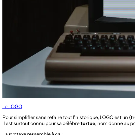
Le LOGO
Pour simplifier sans refaire tout l’historique, LOGO est un 
il est surtout connu pour sa célèbre
tortue
, nom donné au poi
La syntaxe ressemble à ça :