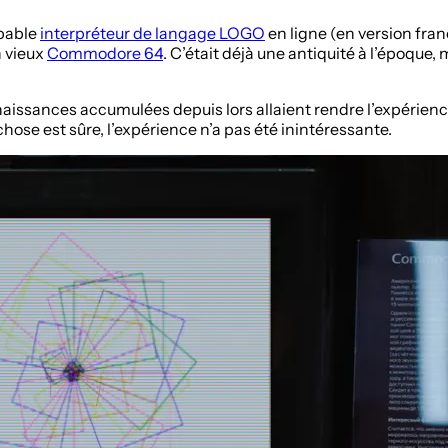
obable
interpréteur de langage LOGO
en ligne (en version franç
n vieux
Commodore 64
. C’était déjà une antiquité à l’époque
nnaissances accumulées depuis lors allaient rendre l’expérien
ose est sûre, l’expérience n’a pas été inintéressante.