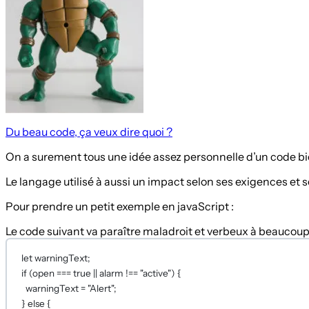
Du beau code, ça veux dire quoi ?
On a surement tous une idée assez personnelle d’un code bie
Le langage utilisé à aussi un impact selon ses exigences et 
Pour prendre un petit exemple en javaScript :
Le code suivant va paraître maladroit et verbeux à beaucoup
let
 warningText;
if
 (open 
===
true
||
 alarm 
!==
"active"
) {
warningText 
=
"Alert"
;
} 
else
 {