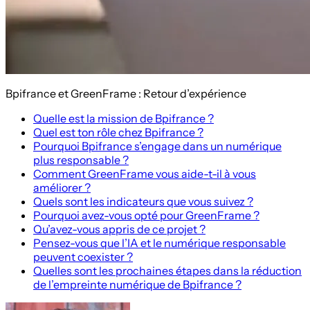
Bpifrance et GreenFrame : Retour d’expérience
Quelle est la mission de Bpifrance ?
Quel est ton rôle chez Bpifrance ?
Pourquoi Bpifrance s’engage dans un numérique
plus responsable ?
Comment GreenFrame vous aide-t-il à vous
améliorer ?
Quels sont les indicateurs que vous suivez ?
Pourquoi avez-vous opté pour GreenFrame ?
Qu’avez-vous appris de ce projet ?
Pensez-vous que l’IA et le numérique responsable
peuvent coexister ?
Quelles sont les prochaines étapes dans la réduction
de l’empreinte numérique de Bpifrance ?